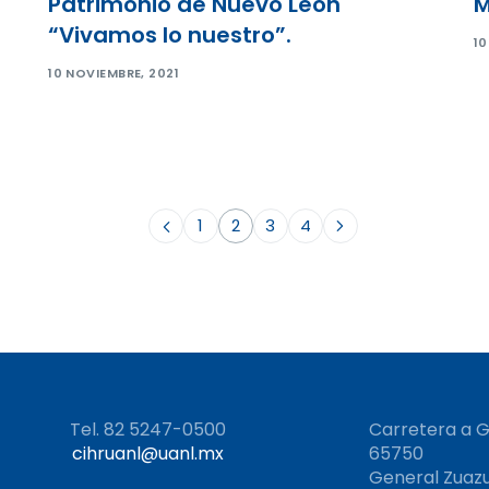
Patrimonio de Nuevo León
M
“Vivamos lo nuestro”.
10
10 NOVIEMBRE, 2021
1
2
3
4
Tel. 82 5247-0500
Carretera a Gr
cihruanl@uanl.mx
65750
General Zuaz